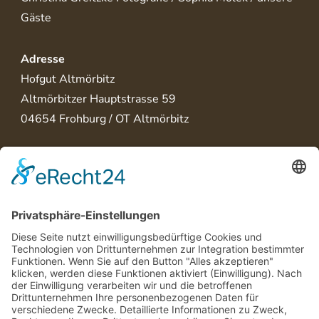
Gäste
Adresse
Hofgut Altmörbitz
Altmörbitzer Hauptstrasse 59
04654 Frohburg / OT Altmörbitz
⭐Jetzt bewerten
Rechtliches
AGB
Hausordnung
Impressum
Datenschutzerklärung
Barrierefreiheitserklärung