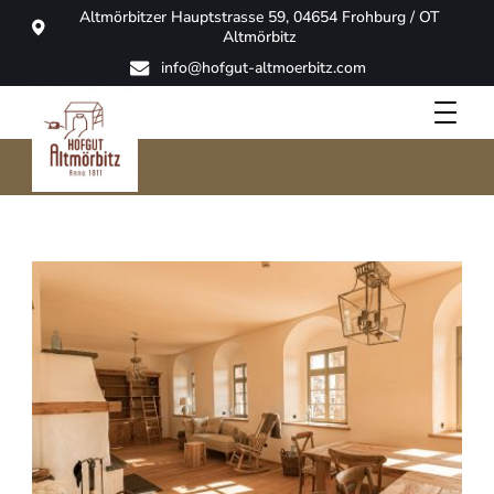
Altmörbitzer Hauptstrasse 59, 04654 Frohburg / OT
Altmörbitz
info@hofgut-altmoerbitz.com
Bad
Hofgut Altmörbitz